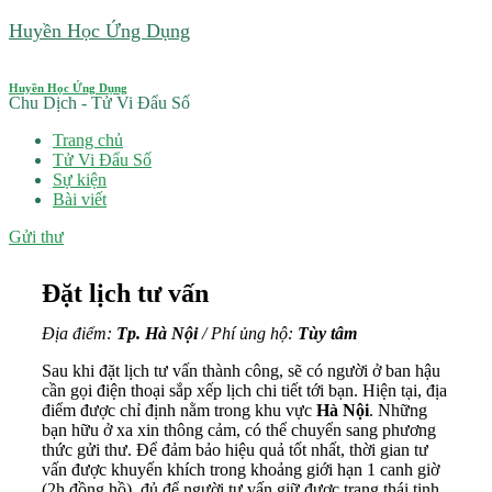
Chuyển
Huyền Học Ứng Dụng
đến
nội
dung
Huyền Học Ứng Dụng
Chu Dịch - Tử Vi Đẩu Số
Trang chủ
Tử Vi Đẩu Số
Sự kiện
Bài viết
Gửi thư
Đặt lịch tư vấn
Địa điểm:
Tp. Hà Nội
/
Phí ủng hộ:
Tùy tâm
Sau khi đặt lịch tư vấn thành công, sẽ có người ở ban hậu
cần gọi điện thoại sắp xếp lịch chi tiết tới bạn. Hiện tại, địa
điểm được chỉ định nằm trong khu vực
Hà Nội
. Những
bạn hữu ở xa xin thông cảm, có thể chuyển sang phương
thức gửi thư. Để đảm bảo hiệu quả tốt nhất, thời gian tư
vấn được khuyến khích trong khoảng giới hạn 1 canh giờ
(2h đồng hồ), đủ để người tư vấn giữ được trạng thái tinh