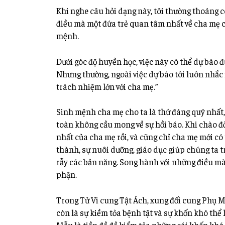
Khi nghe câu hỏi dạng này, tôi thường thoáng 
điều mà một đứa trẻ quan tâm nhất về cha mẹ ch
mệnh.
Dưới
góc độ huyền học, việc này có thể dự báo đ
Nhưng thường, ngoài việc dự báo tôi luôn nhắc
trách nhiệm lớn với cha mẹ.”
Sinh mệnh cha mẹ cho ta là thứ đáng quý nhất, 
toàn không cầu mong về sự hồi báo. Khi chào đờ
nhất của cha mẹ rồi, và cũng chỉ cha mẹ mới có
thành, sự nuôi dưỡng, giáo dục giúp chúng ta 
rẫy các bản năng. Song hành với những điều mà
phận.
Trong Tử Vi cung Tật Ách, xung đối cung Phụ M
còn là sự kiềm tỏa bệnh tật và sự khốn khó thể 
Mẫu là tiền đề đề kiểm tỏa những cái khốn khó,