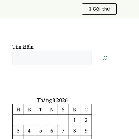
Gửi thư
Tìm kiếm
Tháng 8 2026
H
B
T
N
S
B
C
1
2
3
4
5
6
7
8
9