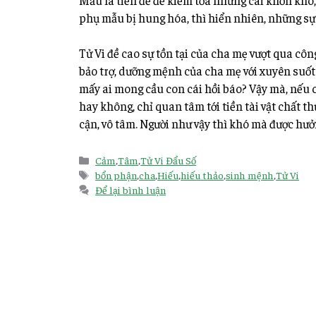
phụ mẫu bị hung hóa, thì hiển nhiên, những s
Tử Vi đề cao sự tồn tại của cha mẹ vượt qua côn
bảo trợ, dưỡng mệnh của cha mẹ với xuyên suốt c
mấy ai mong cầu con cái hồi báo? Vậy mà, nếu c
hay không, chỉ quan tâm tới tiền tài vật chất t
cận, vô tâm. Người như vậy thì khó mà được hư
Cảm
,
Tâm
,
Tử Vi Đẩu Số
bổn phận
,
cha
,
Hiếu
,
hiếu thảo
,
sinh mệnh
,
Tử Vi
Để lại bình luận