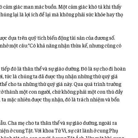
có cảm giác man mác buồn. Một cảm giác khó tả khi thấy
úng lại là lợi ích để lại mà không phải sức khỏe hay thọ
ược dựa trên quỹ tích biến động tài sản của đương số.
 nhở một câu:”Có khả năng nhận thừa kế, nhưng cũng có
tiếp đó là thân thể và sự giáo dưỡng. Đó là sự cho đi hoàn
i, tức là chúng ta đã được thụ nhận những thứ quý giá
 thể cho ta những thứ quý giá này. Qua quá trình trưởng
trở thành một con người, chứ không phải một con thú đầy
 ta mặc nhiên được thụ nhận, đó là trách nhiệm và bổn
ẫu. Cha mẹ cho ta thân thể và sự giáo dưỡng, ngoài ra
hiện ở cung Tật. Với khoa Tử Vi, sự cát lành ở cung Phụ
 bệnh tật của con người ở cung Tật Ách. Vậy một khi cung