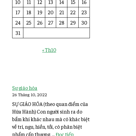
10
11
12
13
14
15
16
17
18
19
20
21
22
23
24
25
26
27
28
29
30
31
« Th10
Sự giáo hóa
26 Tháng 10, 2022
SỰ GIÁO HÓA (theo quan điểm của
Hứa Hành) Con người sinh ra do
bẩm khí khác nhau mà có khác biệt
về trí, ngu, hiền, tồi, có phân biệt
phẩm cấp thượng, ...
Đọc tiếp