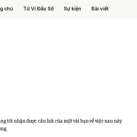
g chủ
Tử Vi Đẩu Số
Sự kiện
Bài viết
ảng tôi nhận được câu hỏi của một vài bạn về việc sau này
ông.