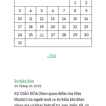
1
2
3
4
5
6
7
8
9
10
11
12
13
14
15
16
17
18
19
20
21
22
23
24
25
26
27
28
29
30
31
« Th5
Sự giáo hóa
26 Tháng 10, 2022
SỰ GIÁO HÓA (theo quan điểm của Hứa
Hành) Con người sinh ra do bẩm khí khác
nhau mà có khác biệt về trí, ngu, hiền, tồi, có