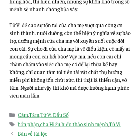
hung hóa, thì hiển nhiên, những sự khốn khó trong số
mệnh sẽ nhanh chóng bủa vây.
Tử Vi đề cao sự tồn tại của cha mẹ vượt qua công ơn
sinh thành, nuôi dưỡng, còn thể hiện ý nghĩa về sự bảo
trợ, dưỡng mệnh của cha mẹ với xuyên suốt cuộc đời
con cái. Sự cho đi của cha mẹ là vô điều kiện, có mấy ai
mong cầu con cái hồi báo? Vậy mà, nếu con cái chỉ
chăm chăm vào việc cha mẹ có để lại thừa kế hay
không, chỉ quan tâm tới tiền tài vật chất thụ hưởng
miễn phí không tốn chút sức, thì thật là thiển cận, vô
tâm. Người như vậy thì khó mà được hưởng hạnh phúc
viên mãn lắm!
Cảm
,
Tâm
,
Tử Vi Đẩu Số
bổn phận
,
cha
,
Hiếu
,
hiếu thảo
,
sinh mệnh
,
Tử Vi
Bàn về tài lộc