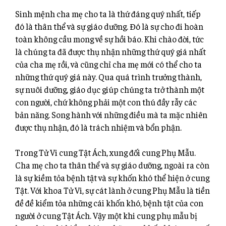
Sinh mệnh cha mẹ cho ta là thứ đáng quý nhất, tiếp
đó là thân thể và sự giáo dưỡng. Đó là sự cho đi hoàn
toàn không cầu mong về sự hồi báo. Khi chào đời, tức
là chúng ta đã được thụ nhận những thứ quý giá nhất
của cha mẹ rồi, và cũng chỉ cha mẹ mới có thể cho ta
những thứ quý giá này. Qua quá trình trưởng thành,
sự nuôi dưỡng, giáo dục giúp chúng ta trở thành một
con người, chứ không phải một con thú đầy rẫy các
bản năng. Song hành với những điều mà ta mặc nhiên
được thụ nhận, đó là trách nhiệm và bổn phận.
Trong Tử Vi cung Tật Ách, xung đối cung Phụ Mẫu.
Cha mẹ cho ta thân thể và sự giáo dưỡng, ngoài ra còn
là sự kiềm tỏa bệnh tật và sự khốn khó thể hiện ở cung
Tật. Với khoa Tử Vi, sự cát lành ở cung Phụ Mẫu là tiền
đề đề kiểm tỏa những cái khốn khó, bệnh tật của con
người ở cung Tật Ách. Vậy một khi cung phụ mẫu bị