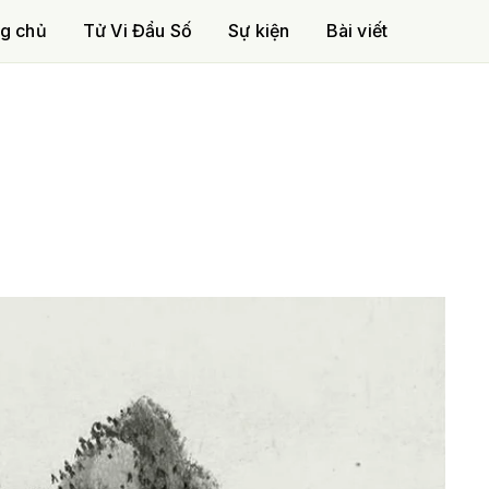
g chủ
Tử Vi Đẩu Số
Sự kiện
Bài viết