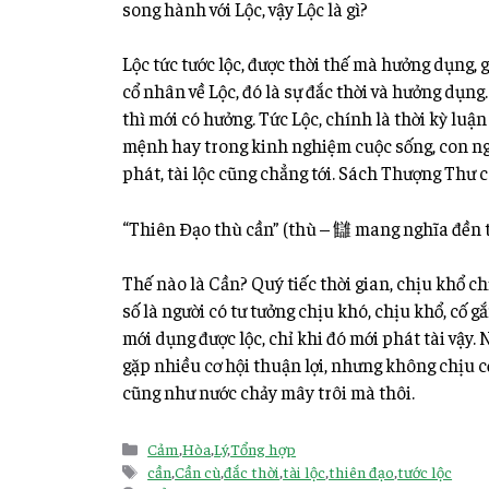
song hành với Lộc, vậy Lộc là gì?
Lộc tức tước lộc, được thời thế mà hưởng dụng, g
cổ nhân về Lộc, đó là sự đắc thời và hưởng dụng.
thì mới có hưởng. Tức Lộc, chính là thời kỳ luận
mệnh hay trong kinh nghiệm cuộc sống, con ng
phát, tài lộc cũng chẳng tới. Sách Thượng Thư c
“Thiên Đạo thù cần” (thù – 讎 mang nghĩa đền t
Thế nào là Cần? Quý tiếc thời gian, chịu khổ ch
số là người có tư tưởng chịu khó, chịu khổ, cố 
mới dụng được lộc, chỉ khi đó mới phát tài vậy
gặp nhiều cơ hội thuận lợi, nhưng không chịu c
cũng như nước chảy mây trôi mà thôi.
Cảm
,
Hòa
,
Lý
,
Tổng hợp
cần
,
Cần cù
,
đắc thời
,
tài lộc
,
thiên đạo
,
tước lộc