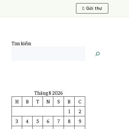
Gửi thư
Tìm kiếm
Tháng 8 2026
H
B
T
N
S
B
C
1
2
3
4
5
6
7
8
9