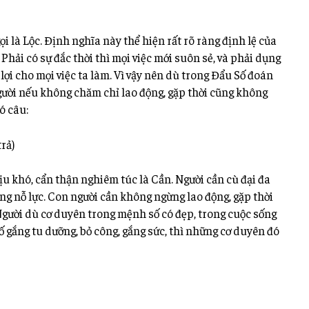
ọi là Lộc. Định nghĩa này thể hiện rất rõ ràng định lệ của
 Phải có sự đắc thời thì mọi việc mới suôn sẻ, và phải dụng
 lợi cho mọi việc ta làm. Vì vậy nên dù trong Đẩu Số đoán
ười nếu không chăm chỉ lao động, gặp thời cũng không
ó câu:
rả)
ịu khó, cẩn thận nghiêm túc là Cần. Người cần cù đại đa
gắng nỗ lực. Con người cần không ngừng lao động, gặp thời
. Người dù cơ duyên trong mệnh số có đẹp, trong cuộc sống
ố gắng tu dưỡng, bỏ công, gắng sức, thì những cơ duyên đó