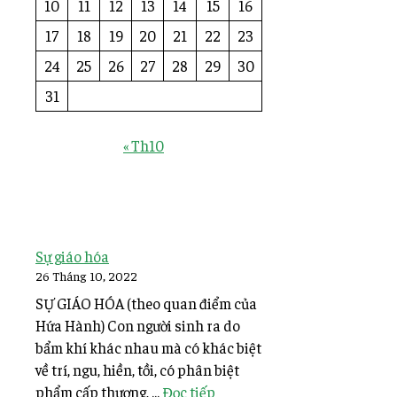
10
11
12
13
14
15
16
17
18
19
20
21
22
23
24
25
26
27
28
29
30
31
« Th10
Sự giáo hóa
26 Tháng 10, 2022
SỰ GIÁO HÓA (theo quan điểm của
Hứa Hành) Con người sinh ra do
bẩm khí khác nhau mà có khác biệt
về trí, ngu, hiền, tồi, có phân biệt
phẩm cấp thượng, ...
Đọc tiếp