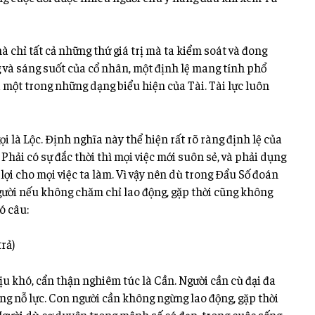
mà chỉ tất cả những thứ giá trị mà ta kiểm soát và đong
 và sáng suốt của cổ nhân, một định lệ mang tính phổ
à một trong những dạng biểu hiện của Tài. Tài lực luôn
ọi là Lộc. Định nghĩa này thể hiện rất rõ ràng định lệ của
 Phải có sự đắc thời thì mọi việc mới suôn sẻ, và phải dụng
 lợi cho mọi việc ta làm. Vì vậy nên dù trong Đẩu Số đoán
ười nếu không chăm chỉ lao động, gặp thời cũng không
ó câu:
rả)
ịu khó, cẩn thận nghiêm túc là Cần. Người cần cù đại đa
gắng nỗ lực. Con người cần không ngừng lao động, gặp thời
. Người dù cơ duyên trong mệnh số có đẹp, trong cuộc sống