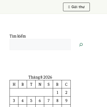
Gửi thư
Tìm kiếm
Tháng 8 2026
H
B
T
N
S
B
C
1
2
3
4
5
6
7
8
9