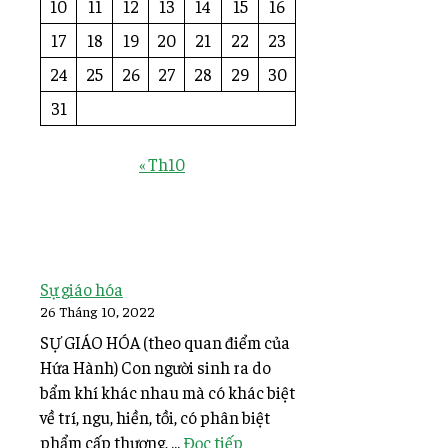
10
11
12
13
14
15
16
17
18
19
20
21
22
23
24
25
26
27
28
29
30
31
« Th10
Sự giáo hóa
26 Tháng 10, 2022
SỰ GIÁO HÓA (theo quan điểm của
Hứa Hành) Con người sinh ra do
bẩm khí khác nhau mà có khác biệt
về trí, ngu, hiền, tồi, có phân biệt
phẩm cấp thượng, ...
Đọc tiếp