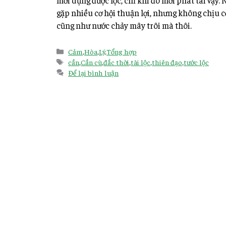
gặp nhiều cơ hội thuận lợi, nhưng không chịu c
cũng như nước chảy mây trôi mà thôi.
Cảm
,
Hòa
,
Lý
,
Tổng hợp
cần
,
Cần cù
,
đắc thời
,
tài lộc
,
thiên đạo
,
tước lộc
Để lại bình luận