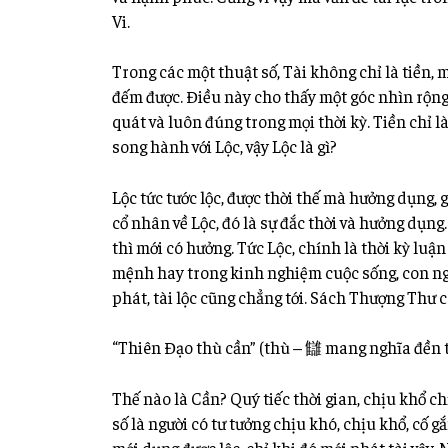
Vi.
Trong các một thuật số, Tài không chỉ là tiền, 
đếm được. Điều này cho thấy một
góc nhìn rộng
quát và luôn đúng trong mọi thời kỳ. Tiền chỉ l
song hành với Lộc, vậy Lộc là gì?
Lộc tức tước lộc, được thời thế mà hưởng dụng, g
cổ nhân về Lộc, đó là sự đắc thời và hưởng dụng.
thì mới có hưởng. Tức Lộc, chính là thời kỳ luận
mệnh hay trong kinh nghiệm cuộc sống, con ng
phát, tài lộc cũng chẳng tới. Sách Thượng Thư c
“Thiên Đạo thù cần” (thù – 讎 mang nghĩa đền t
Thế nào là Cần? Quý tiếc thời gian, chịu khổ ch
số là người có tư tưởng chịu khó, chịu khổ, cố 
mới dụng được lộc, chỉ khi đó mới phát tài vậy