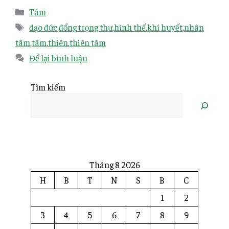
Tâm
đạo đức
,
đổng trọng thư
,
hình thế
,
khí huyết
,
nhân
tâm
,
tâm
,
thiên
,
thiên tâm
Để lại bình luận
Tìm kiếm
Tháng 8 2026
H
B
T
N
S
B
C
1
2
3
4
5
6
7
8
9