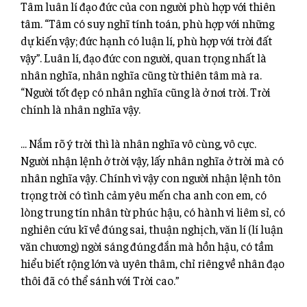
Tâm luân lí đạo đức của con người phù hợp với thiên
tâm. “Tâm có suy nghĩ tính toán, phù hợp với những
dự kiến vậy; đức hạnh có luận lí, phù hợp với trời đất
vậy”. Luân lí, đạo đức con người, quan trọng nhất là
nhân nghĩa, nhân nghĩa cũng từ thiên tâm mà ra.
“Người tốt đẹp có nhân nghĩa cũng là ở nơi trời. Trời
chính là nhân nghĩa vậy.
… Nắm rõ ý trời thì là nhân nghĩa vô cùng, vô cực.
Người nhận lệnh ở trời vậy, lấy nhân nghĩa ở trời mà có
nhân nghĩa vậy. Chính vì vậy con người nhận lệnh tôn
trọng trời có tình cảm yêu mến cha anh con em, có
lòng trung tín nhân từ phúc hậu, có hành vi liêm sỉ, có
nghiên cứu kĩ về đúng sai, thuận nghịch, văn lí (lí luận
văn chương) ngời sáng đúng đắn mà hồn hậu, có tầm
hiểu biết rộng lớn và uyên thâm, chỉ riêng về nhân đạo
thôi đã có thể sánh với Trời cao.”