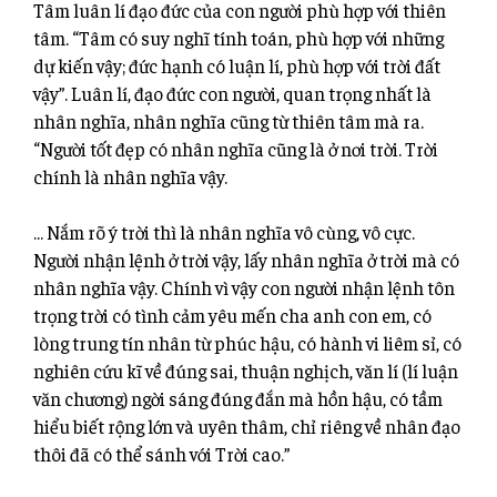
Tâm luân lí đạo đức của con người phù hợp với thiên
tâm. “Tâm có suy nghĩ tính toán, phù hợp với những
dự kiến vậy; đức hạnh có luận lí, phù hợp với trời đất
vậy”. Luân lí, đạo đức con người, quan trọng nhất là
nhân nghĩa, nhân nghĩa cũng từ thiên tâm mà ra.
“Người tốt đẹp có nhân nghĩa cũng là ở nơi trời. Trời
chính là nhân nghĩa vậy.
… Nắm rõ ý trời thì là nhân nghĩa vô cùng, vô cực.
Người nhận lệnh ở trời vậy, lấy nhân nghĩa ở trời mà có
nhân nghĩa vậy. Chính vì vậy con người nhận lệnh tôn
trọng trời có tình cảm yêu mến cha anh con em, có
lòng trung tín nhân từ phúc hậu, có hành vi liêm sỉ, có
nghiên cứu kĩ về đúng sai, thuận nghịch, văn lí (lí luận
văn chương) ngời sáng đúng đắn mà hồn hậu, có tầm
hiểu biết rộng lớn và uyên thâm, chỉ riêng về nhân đạo
thôi đã có thể sánh với Trời cao.”