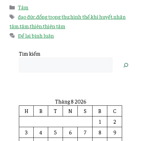
Tâm
đạo đức
,
đổng trọng thư
,
hình thế
,
khí huyết
,
nhân
tâm
,
tâm
,
thiên
,
thiên tâm
Để lại bình luận
Tìm kiếm
Tháng 8 2026
H
B
T
N
S
B
C
1
2
3
4
5
6
7
8
9