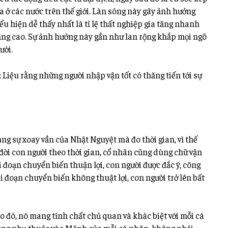
a ở các nước trên thế giới. Làn sóng này gây ảnh hưởng
biểu hiện dễ thấy nhất là tỉ lệ thất nghiệp gia tăng nhanh
ăng cao. Sự ảnh hưởng này gần như lan rộng khắp mọi ngõ
ười.
 Liệu rằng những người nhập vận tốt có thăng tiến tới sự
ùng sự xoay vần của Nhật Nguyệt mà đo thời gian, vì thế
ời con người theo thời gian, cổ nhân cũng dùng chữ vận
i đoạn chuyển biến thuận lợi, con người được đắc ý, công
iai đoạn chuyển biến không thuật lợi, con người trở lên bất
Do đó, nó mang tính chất chủ quan và khác biệt với mỗi cá