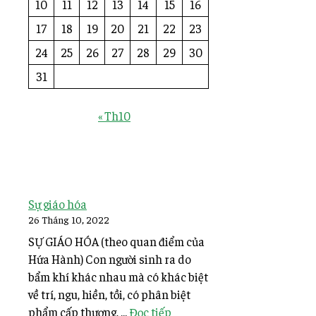
10
11
12
13
14
15
16
17
18
19
20
21
22
23
24
25
26
27
28
29
30
31
« Th10
Sự giáo hóa
26 Tháng 10, 2022
SỰ GIÁO HÓA (theo quan điểm của
Hứa Hành) Con người sinh ra do
bẩm khí khác nhau mà có khác biệt
về trí, ngu, hiền, tồi, có phân biệt
phẩm cấp thượng, ...
Đọc tiếp