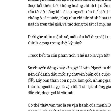
được bồi thêm bởi khủng hoảng chính trị diễn r
xấu tới đời sống tất cả mọi người trên thế giới, 
chóng ở các nước, cũng như chi phí
sinh hoạt t
ngách trên thế giới, và tác động tới tất cả mọi ng
Dưới góc nhìn mệnh số, một câu hỏi được đặt ra:
thịnh vượng trong thời kỳ này?
Trước hết, ta cần phân tích: Thế nào là vận tốt?
Sự chuyển động xoay vần, gọi là vận. Người ta d
nên để đánh dấu mốc sự chuyển biến của cuộc đ
(運). Lấy bản thân con người làm gốc, những gia
thành, người ta gọi là vận tốt. Trái lại, những g
đắc chí, được gọi là vận xấu.
Có thể thấy, vận tức là sự vận hành của mệnh. 