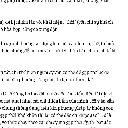
cũng phụ thuộc vào Mệnh của mỗi cá nhân, không phải
), dễ bị nhầm lẫn với khái niệm “thời” (vốn chỉ sự khách
Có hòa hợp, cũng có xung đột.
 khi sự ảnh hưởng tác động lên một cá nhân cụ thể, ta hiểu
 phối, nhưng để nói rơi vào thời kỳ khó khăn cho kinh tế là
tốt, chỉ thể hiện người ấy vẫn có thể dễ gặp trợ lực để
hí tại bốn phương, có người chí tại nơi thôn dã”…
 số đông, họ hay đặt chí ở việc tìm kiếm tiền tài địa vị
c mà phai nhạt cái chí thiên bẩm của mình. Rồi ỷ lại gắn
p chung thông dụng, nên khi phương pháp ấy không còn
gặp thời khó khăn thì lại có thể đắc chí được sao? Đó là
 vô thức chạy theo cái chí ấy mà gặp thời ấy, thì bất đắc