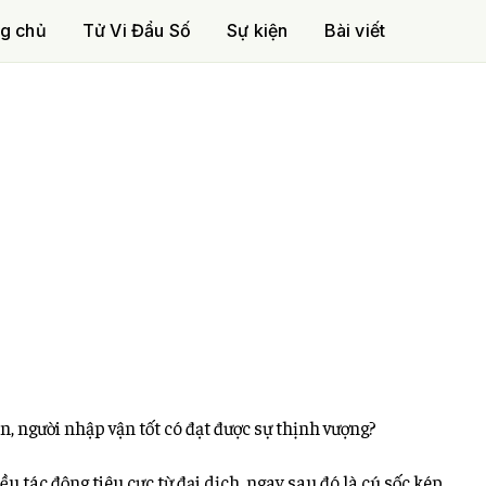
g chủ
Tử Vi Đẩu Số
Sự kiện
Bài viết
n, người nhập vận tốt có đạt được sự thịnh vượng?
ều tác động tiêu cực từ đại dịch, ngay sau đó là cú sốc kép