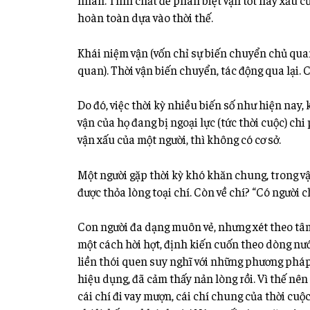
nhân. Tính chất để phân biệt vận tốt hay xấu 
hoàn toàn dựa vào thời thế.
Khái niệm vận (vốn chỉ sự biến chuyển chủ quan
quan). Thời vận biến chuyển, tác động qua lại. 
Do đó, việc thời kỳ nhiều biến số như hiện nay,
vận của họ đang bị ngoại lực (tức thời cuộc) chi
vận xấu của một người, thì không có cơ sở.
Một người gặp thời kỳ khó khăn chung, trong vận 
được thỏa lòng toại chí. Còn về chí? “Có người c
Con người đa dạng muôn vẻ, nhưng xét theo tâm lý
một cách hời hợt, định kiến cuốn theo dòng nướ
liền thói quen suy nghĩ với những phương phá
hiệu dụng, đã cảm thấy nản lòng rồi. Vì thế nên 
cái chí đi vay mượn, cái chí chung của thời cuộc,