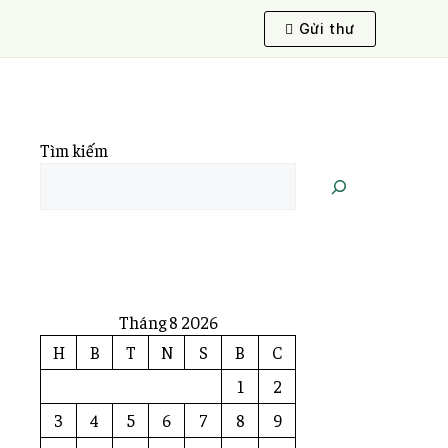
Gửi thư
Tìm kiếm
Tháng 8 2026
H
B
T
N
S
B
C
1
2
3
4
5
6
7
8
9