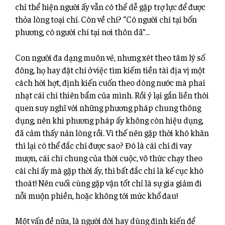
chỉ thể hiện người ấy vẫn có thể dễ gặp trợ lực để được
thỏa lòng toại chí. Còn về chí? “Có người chí tại bốn
phương, có người chí tại nơi thôn dã”…
Con người đa dạng muôn vẻ, nhưng xét theo tâm lý số
đông, họ hay đặt chí ở việc tìm kiếm tiền tài địa vị một
cách hời hợt, định kiến cuốn theo dòng nước mà phai
nhạt cái chí thiên bẩm của mình. Rồi ỷ lại gắn liền thói
quen suy nghĩ với những phương pháp chung thông
dụng, nên khi phương pháp ấy không còn hiệu dụng,
đã cảm thấy nản lòng rồi. Vì thế nên gặp thời khó khăn
thì lại có thể đắc chí được sao? Đó là cái chí đi vay
mượn, cái chí chung của thời cuộc, vô thức chạy theo
cái chí ấy mà gặp thời ấy, thì bất đắc chí là kế cục khó
thoát! Nên cuối cùng gặp vận tốt chỉ là sự gia giảm đi
nỗi muộn phiền, hoặc không tới mức khổ đau!
Một vấn đề nữa, là người đời hay dùng định kiến để