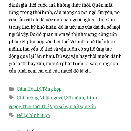
đánh giá thời cuộc, mà không thức thời. Quên mất
rằng, trong thời bình, cầu mong có nơi ngủ ấm yên, no
cơm ấm cật chỉ là ước mơ của người nghèo khó. Còn
trong thời kỳ khó khăn, đó là ước mơ của đại đa số mọi
người vậy. Do đó quan niệm về thịnh vượng, cũng cần
phải xét phù hợp với thời thế. Với một chủ thể nhân
mệnh, hai yếu tố thời và vận luôn có sự hô ứng tác
động qua lại lẫn nhau. Dù vậy, vận hay thời muốn đánh
giá là tốt hay xấu, mức độ phát triển ra sao, cũng còn
cần phải xem cái chí của người đó là gì…
Cảm
,
Hòa
,
Lý
,
Tổng hợp
Chí hướng
,
Nhật nguyệt
,
Số mệnh
,
thịnh
vượng
,
Thời
,
thời thế
,
Vận số
,
Vận tốt
,
vận xấu
Để lại bình luận