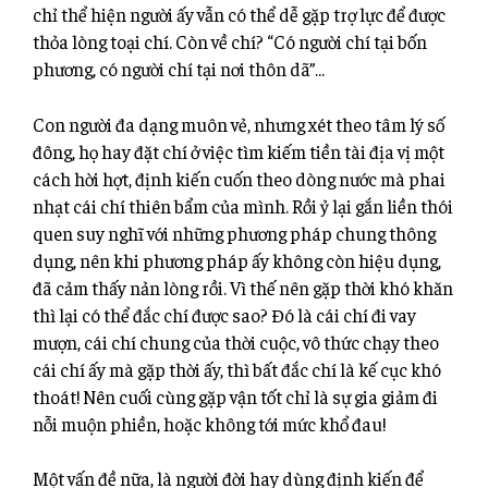
chỉ thể hiện người ấy vẫn có thể dễ gặp trợ lực để được
thỏa lòng toại chí. Còn về chí? “Có người chí tại bốn
phương, có người chí tại nơi thôn dã”…
Con người đa dạng muôn vẻ, nhưng xét theo tâm lý số
đông, họ hay đặt chí ở việc tìm kiếm tiền tài địa vị một
cách hời hợt, định kiến cuốn theo dòng nước mà phai
nhạt cái chí thiên bẩm của mình. Rồi ỷ lại gắn liền thói
quen suy nghĩ với những phương pháp chung thông
dụng, nên khi phương pháp ấy không còn hiệu dụng,
đã cảm thấy nản lòng rồi. Vì thế nên gặp thời khó khăn
thì lại có thể đắc chí được sao? Đó là cái chí đi vay
mượn, cái chí chung của thời cuộc, vô thức chạy theo
cái chí ấy mà gặp thời ấy, thì bất đắc chí là kế cục khó
thoát! Nên cuối cùng gặp vận tốt chỉ là sự gia giảm đi
nỗi muộn phiền, hoặc không tới mức khổ đau!
Một vấn đề nữa, là người đời hay dùng định kiến để