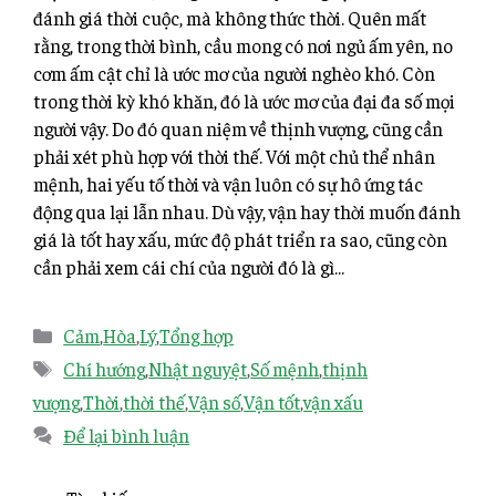
đánh giá thời cuộc, mà không thức thời. Quên mất
rằng, trong thời bình, cầu mong có nơi ngủ ấm yên, no
cơm ấm cật chỉ là ước mơ của người nghèo khó. Còn
trong thời kỳ khó khăn, đó là ước mơ của đại đa số mọi
người vậy. Do đó quan niệm về thịnh vượng, cũng cần
phải xét phù hợp với thời thế. Với một chủ thể nhân
mệnh, hai yếu tố thời và vận luôn có sự hô ứng tác
động qua lại lẫn nhau. Dù vậy, vận hay thời muốn đánh
giá là tốt hay xấu, mức độ phát triển ra sao, cũng còn
cần phải xem cái chí của người đó là gì…
Cảm
,
Hòa
,
Lý
,
Tổng hợp
Chí hướng
,
Nhật nguyệt
,
Số mệnh
,
thịnh
vượng
,
Thời
,
thời thế
,
Vận số
,
Vận tốt
,
vận xấu
Để lại bình luận