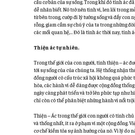
cầu cơ bản của sự sống. Trong khi đó tính ác đ
dễ nhân biết. Nó trở nên tinh vi, len lỏi trong 
từ bên trong, cướp đi lý tưởng sống và đẩy con 
rỗng, giam cầm sự chú ý của ta trong những đòi h
các mối quan hệ,… Đó là tính ác thời nay, tính 
Thiện ác tự nhiên.
Trong thế giới của con người, tính thiện – ác 
tới sự sống của của chúng ta. Hệ thống nhận th
đồng người có cấu trúc xã hội không quá phức t
hóa, các hành vi dễ dàng được cộng đồng thống n
ngày càng phát triển và
trở lên phức tạp như hi
chỉ còn có thể phân biệt những hành vi nổi trội 
Thiện – Ác trong thế giới con người có tính chủ
và thống nhất, ít ra ở phạm vi một cộng đồng. Vi
cơ chế kiềm tỏa sự ảnh hưởng của nó. Vì lý do nà