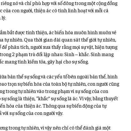
riêng nó và chỉ phù hợp với số đông trong một cộng đồng
 của con người, thiện ác có tính linh hoạt với mỗi cá
lý.
nắm bắt được tính thiện, ác biến hóa muôn hình muôn vẻ
ủa tự nhiên. Qua thời gian dài quan sát thế giới tự nhiên,
ể để phân tích, người xưa thấy rằng mọi sự vật, hiện tượng
 trong 2 phạm trù đối lập nhau: Sinh – khắc. Sinh mang
hắc mang tính kiềm tỏa, gây hại cho sự sống.
ữa bản thể sự sống và các yếu tố bên ngoài bản thể, hình
o trọn sự biến hóa của toàn bộ tự nhiên, con người cũng
ng trong tự nhiên vào trong phạm vi sự sống của con
sự sống là thiện, “khắc” sự sống là ác. Vì vậy, bằng thuyết
ến hóa của thiện ác. Thông qua sự biến động của tự
 với sự sống của con người vậy.
ơng trong tự nhiên, vì vậy nên chỉ có thể đánh giá một