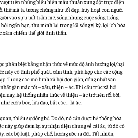
ã vượt trên những biểu hiện mâu thuẫn xung đột trực diện
mỗi thứ mà ta tưởng chừng như tốt đẹp, hủy hoại con người
người vào sự u uất trầm mê, sống những cuộc sống trống
ỏi ngắn hạn, thu mình lại trong lối sống vị kỷ, lợi ích hóa
ác xâm chiếm thế giới tinh thần.
được phân biệt bằng nhận thức về mức độ ảnh hưởng lợi/hại
ức này có tính phổ quát, cảm tính, phù hợp cho các cộng
ạp. Trong các mô hình xã hội đơn giản, đồng nhất văn
hất gắn mác tốt – xấu, thiện – ác. Khi cấu trúc xã hội
ện nay, hệ thống nhận thức về thiện – ác trở nên rối bời,
như cướp bóc, lừa đảo, bắt cóc,… là ác.
 quan, thiếu sự đồng bộ. Do đó, nó cần được hệ thống hóa
ệc này giúp đem lại sự nhận diện chung về cái ác, từ đó có
y, các bộ luật, pháp chế, hương ước ra đời. Tất nhiên,