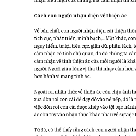
Cách con người nhận diện về thiện ác
Về bản chất, con người nhận diện cái thiện thô
tích cực, phát triển, minh bạch,… Mặt khác, c
nguy hiểm, tư lợi, tiêu cực, giận dữ, phân tách,
cảm nhận có tính chủ quan, do đó chúng ta cần 
cảm nhận về tính thiện ác của mỗi người là khá
người. Người giàu lòng vị tha thì nhạy cảm hơn v
hơn hành vi mang tính ác.
Ngoài ra, nhận thức về thiện ác còn chịu ảnh hư
xưa đòn roi con cái để dạy dỗ vào nề nếp, đó là 
việc đòn roi con cái được khép vào tội bạo hành
ác còn tùy vào nhận thức khác nhau về sự việc 
Từ đó, có thể thấy rằng cách con người nhận th