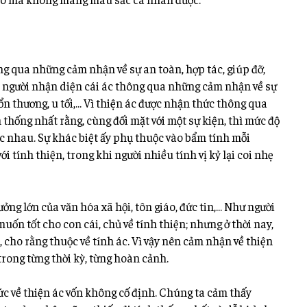
ng qua những cảm nhận về sự an toàn, hợp tác, giúp đỡ,
on người nhận diện cái ác thông qua những cảm nhận về sự
 tổn thương, u tối,… Vì thiện ác được nhận thức thông qua
thống nhất rằng, cùng đối mặt với một sự kiện, thì mức
độ
c nhau. Sự khác biệt ấy phụ thuộc vào bẩm tính mỗi
ới tính thiện, trong khi người nhiều tính vị kỷ lại coi nhẹ
ởng lớn của văn hóa xã hội, tôn giáo, đức tin,… Như người
muốn tốt cho con cái, chủ về tính thiện; nhưng ở thời nay,
, cho rằng thuộc về tính ác. Vì vậy nên cảm nhận về thiện
trong từng thời kỳ, từng hoàn cảnh.
ức về thiện ác vốn không cố định. Chúng ta cảm thấy