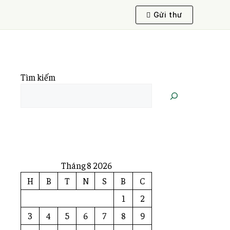
Gửi thư
Tìm kiếm
Tháng 8 2026
H
B
T
N
S
B
C
1
2
3
4
5
6
7
8
9