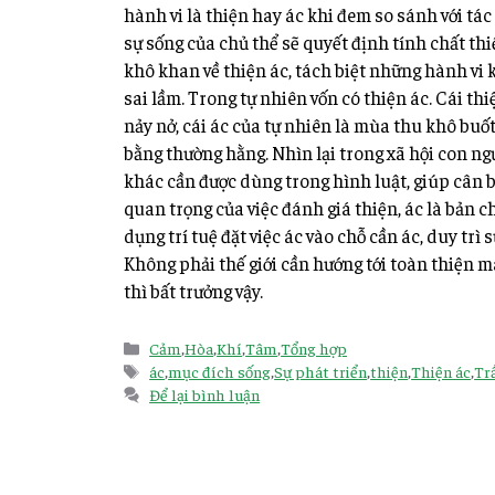
hành vi là thiện hay ác khi đem so sánh với tác 
sự sống của chủ thể sẽ quyết định tính chất thi
khô khan về thiện ác, tách biệt những hành vi 
sai lầm. Trong tự nhiên vốn có thiện ác. Cái th
nảy nở, cái ác của tự nhiên là mùa thu khô buốt 
bằng thường hằng. Nhìn lại trong xã hội con ng
khác cần được dùng trong hình luật, giúp cân bằ
quan trọng của việc đánh giá thiện, ác là bản c
dụng trí tuệ đặt việc ác vào chỗ cần ác, duy trì 
Không phải thế giới cần hướng tới toàn thiện mà
thì bất trưởng vậy.
Cảm
,
Hòa
,
Khí
,
Tâm
,
Tổng hợp
ác
,
mục đích sống
,
Sự phát triển
,
thiện
,
Thiện ác
,
Tr
Để lại bình luận