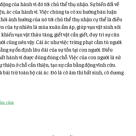
động của hành vi đó tới chủ thể thụ nhận. Sự biến đối về
ện, ác của hành vi. Việc chúng ta có xu hướng bàn luận
khỏi ảnh hưởng của nó tới chủ thể thụ nhận cụ thể là điều
iện của tự nhiên là mùa xuân ấm áp, giúp vạn vật sinh sôi
khiến vạn vật thâu tàng, giết vật cần giết, duy trì sự cân
ười cũng nên vậy. Cái ác như việc trừng phạt cầm tù người
ng sự ổn định lâu dài của sự tồn tại con người. Điều
hất hành vi được dùng đúng chỗ. Việc của con người là sử
sự thiện ở chỗ cần thiện, tạo sự cần bằng động vĩnh cửu.
 bài trừ toàn bộ cái ác. Đó là cô âm thì bất sinh, cô dương
ầm cảm