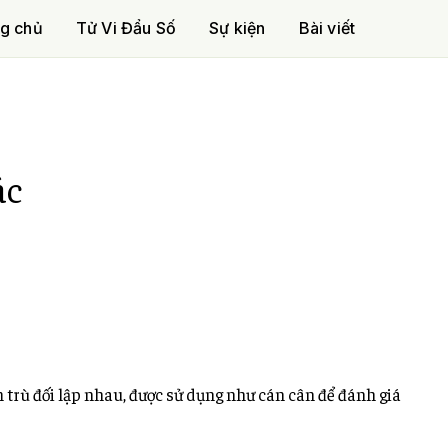
g chủ
Tử Vi Đẩu Số
Sự kiện
Bài viết
ác
m trù đối lập nhau, được sử dụng như cán cân để đánh giá