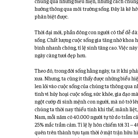
chúng qua những biểu hiện, nhưng cách chúng t
hưởng thông qua môi trường sống. Đây là kẽ hở 
phân biệt được.
Thời đại mới, phần đông con người có thể dễ dà
sống. Chất lượng cuộc sống gia tăng nhờ khoa họ
bình nhanh chóng, tỉ lệ sinh tăng cao. Việc này
ngày càng tươi đẹp hơn.
Theo đó, trong đời sống hằng ngày, ta ít khi phả
xưa. Nhưng, ta cũng ít thấy được những biểu hiện
len lỏi vào cuộc sống của chúng ta thông qua n
tinh vi hủy hoại cuộc sống, sức khỏe, gia đạo mà 
ngột cướp đi sinh mệnh con người, mà nó trở l
chúng ta thời nay thiếu tính khí thế, mãnh liệt, 
Nam, mỗi năm có 40.000 người tự tử do trầm cảm
25% mắc trầm cảm. Tỉ lệ ly hôn chiếm tới 31 – 
quên trên thành tựu tạm thời ở mặt trận hữu h