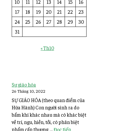
10
11
12
13
14
15
16
17
18
19
20
21
22
23
24
25
26
27
28
29
30
31
« Th10
Sự giáo hóa
26 Tháng 10, 2022
SỰ GIÁO HÓA (theo quan điểm của
Hứa Hành) Con người sinh ra do
bẩm khí khác nhau mà có khác biệt
về trí, ngu, hiền, tồi, có phân biệt
phẩm cấp thượng, ...
Đọc tiếp