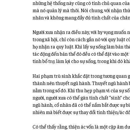
những hệ thống này cũng có tính chủ quan của 
mà nó quản lý mà thôi. Nói chung, với nhận thức
nhân và không mang đầy đủ tính chất của chân 
Người xưa nhận ra điều này, với hy vọng muốn 
trong xã hội, chỉ còn cách gắn nó với quy luật c
họ nhận ra quy luật. Khi lấy sự sống làm bản th
tác động đến bản thể đó đều có thể đặt vào một
tính bổ trợ, làm lợi cho sự sống, trong khi đó k
Hai phạm trù sinh khắc đặt trong tương quan gi
thành nên thuyết ngũ hành. Thuyết ngũ hành ba
nằm trong số đó. Khi thu hẹp phạm vi của sự số
người, người xưa có thể gán tính chất “sinh” cho 
ngũ hành, cổ nhân đã có thể nắm bắt được sự bi
nhiên mà biết được sự thay đổi tính thiện/ác đối
Có thể thấy rằng, thiện ác vốn là một cặp âm dư