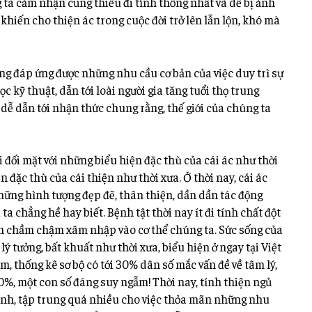
a cảm nhận cũng thiếu đi tính thống nhất và dễ bị ảnh
khiến cho thiện ác trong cuộc đời trở lên lẫn lộn, khó mà
ng đáp ứng được những nhu cầu cơ bản của việc duy trì sự
c kỹ thuật, dẫn tới loài người gia tăng tuổi thọ trung
 dễ dẫn tới nhận thức chung rằng, thế giới của chúng ta
i đối mặt với những biểu hiện đặc thù của cái ác như thời
 đặc thù của cái thiện như thời xưa. Ở thời nay, cái ác
hững hình tượng đẹp đẽ, thân thiện, dần dần tác động
ta chẳng hề hay biết. Bệnh tật thời nay ít đi tính chất đột
ên chầm chậm xâm nhập vào cơ thể chúng ta. Sức sống của
lý tưởng, bất khuất như thời xưa, biểu hiện ở ngay tại Việt
, thống kê sơ bộ có tới 30% dân số mắc vấn đề về tâm lý,
40%, một con số đáng suy ngẫm! Thời nay, tính thiện ngủ
ình, tập trung quá nhiều cho việc thỏa mãn những nhu