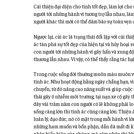
Cái
thiện đại diện cho tính tốt đẹp, làm lợi ch
người tới những hành vi tương trợ lẫn nhau, làm 
người khác thì mới có thể đảm bảo sự toàn vẹn c
Ngược lại, cái ác là trạng thái đối lập với cái th
ác tàn phá sự tốt đẹp của hiện tại và hủy hoại s
con người tới những hành vi gây hấn và xung đột
thương lẫn nhau. Vì vậy, có thể thấy rằng tác hại
Trong cuộc sống đời thường muôn màu muôn vẻ,
tính ác. Như hoạt động hằng ngày chẳng hạn, vi
chuyển, từ đó nâng cao năng suất và giúp cuộc s
thải gây ô nhiễm môi trường, tại nạn xe cộ gây
đây vài trăm năm con người có lẽ không phải lo 
sống càng lớn thì tính ác cũng càng lớn. Thiện
luân lý, đạo đức, nó có mặt trong mỗi hành vi 
những ham muốn và bổn phận, dần dà mất đi kh
nhận biểu hiện của chúng, mà cảm nhận thì k