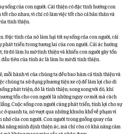
o sự sống của con người. Cái thiện có đặc tính hướng con
tốt cho nhau, vì chỉ có làm việc tốt cho cả bản thân và
ủa tính thiện.
iện. Đặc tính của nó làm hại tới sự sống của con người, cái
ự phát triển trong tương lai của con người. Cái ác hướng
, từ đó làm lu mờ tính thiện và khiến con người gây tổn
 đầu tiên của tính ác là làm lu mờ đi tính thiện.
 mỗi hành vi của chúng ta đều bao hàm cả tính thiện và
ệc chúng ta sử dụng phương tiện xe cộ để làm lợi cho di
ống phát triện, đó là tính thiện; song song với đó, khí
 thương tổn cho con người là những nguy cơ mới mà cách
lắng. Cuộc sống con người càng phát triển, tính lợi cho sự
 ác ở quanh ta, nó vượt qua những khuôn khổ về phạm vi
lớn nhỏ của con người. Con người trong guồng quay của
ả năng minh định thiện ác, mà chỉ còn có khả năng cảm
hó mà không mang màu sắc cá nhân được.