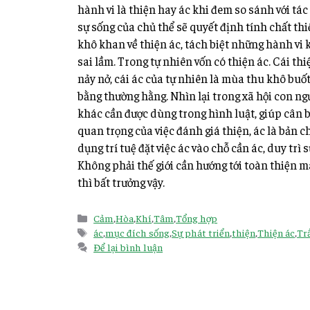
hành vi là thiện hay ác khi đem so sánh với tác 
sự sống của chủ thể sẽ quyết định tính chất thi
khô khan về thiện ác, tách biệt những hành vi 
sai lầm. Trong tự nhiên vốn có thiện ác. Cái th
nảy nở, cái ác của tự nhiên là mùa thu khô buốt 
bằng thường hằng. Nhìn lại trong xã hội con ng
khác cần được dùng trong hình luật, giúp cân bằ
quan trọng của việc đánh giá thiện, ác là bản c
dụng trí tuệ đặt việc ác vào chỗ cần ác, duy trì 
Không phải thế giới cần hướng tới toàn thiện mà
thì bất trưởng vậy.
Cảm
,
Hòa
,
Khí
,
Tâm
,
Tổng hợp
ác
,
mục đích sống
,
Sự phát triển
,
thiện
,
Thiện ác
,
Tr
Để lại bình luận