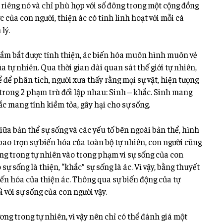
riêng nó và chỉ phù hợp với số đông trong một cộng đồng
 của con người, thiện ác có tính linh hoạt với mỗi cá
lý.
nắm bắt được tính thiện, ác biến hóa muôn hình muôn vẻ
ủa tự nhiên. Qua thời gian dài quan sát thế giới tự nhiên,
ể để phân tích, người xưa thấy rằng mọi sự vật, hiện tượng
 trong 2 phạm trù đối lập nhau: Sinh – khắc. Sinh mang
hắc mang tính kiềm tỏa, gây hại cho sự sống.
ữa bản thể sự sống và các yếu tố bên ngoài bản thể, hình
o trọn sự biến hóa của toàn bộ tự nhiên, con người cũng
ng trong tự nhiên vào trong phạm vi sự sống của con
sự sống là thiện, “khắc” sự sống là ác. Vì vậy, bằng thuyết
ến hóa của thiện ác. Thông qua sự biến động của tự
 với sự sống của con người vậy.
ơng trong tự nhiên, vì vậy nên chỉ có thể đánh giá một