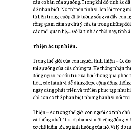
cầu cơ bản của sự sống. Trong khi đó tính ác đ
dễ nhân biết. Nó trở nên tinh vi, len lỏi trong 
từ bên trong, cướp đi lý tưởng sống và đẩy con 
rỗng, giam cầm sự chú ý của ta trong những đòi h
các mối quan hệ,… Đó là tính ác thời nay, tính 
Thiện ác tự nhiên.
Trong thế giới của con người, tính thiện – ác 
tới sự sống của của chúng ta. Hệ thống nhận th
đồng người có cấu trúc xã hội không quá phức t
hóa, các hành vi dễ dàng được cộng đồng thống n
ngày càng phát triển và
trở lên phức tạp như hi
chỉ còn có thể phân biệt những hành vi nổi trội 
Thiện – Ác trong thế giới con người có tính chủ
và thống nhất, ít ra ở phạm vi một cộng đồng. Vi
cơ chế kiềm tỏa sự ảnh hưởng của nó. Vì lý do nà