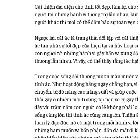
Cái
thiện đại diện cho tính tốt đẹp, làm lợi ch
người tới những hành vi tương trợ lẫn nhau, làm 
người khác thì mới có thể đảm bảo sự toàn vẹn c
Ngược lại, cái ác là trạng thái đối lập với cái th
ác tàn phá sự tốt đẹp của hiện tại và hủy hoại s
con người tới những hành vi gây hấn và xung đột
thương lẫn nhau. Vì vậy, có thể thấy rằng tác hại
Trong cuộc sống đời thường muôn màu muôn vẻ,
tính ác. Như hoạt động hằng ngày chẳng hạn, vi
chuyển, từ đó nâng cao năng suất và giúp cuộc s
thải gây ô nhiễm môi trường, tại nạn xe cộ gây
đây vài trăm năm con người có lẽ không phải lo 
sống càng lớn thì tính ác cũng càng lớn. Thiện
luân lý, đạo đức, nó có mặt trong mỗi hành vi 
những ham muốn và bổn phận, dần dà mất đi kh
nhận biểu hiện của chúng, mà cảm nhận thì k