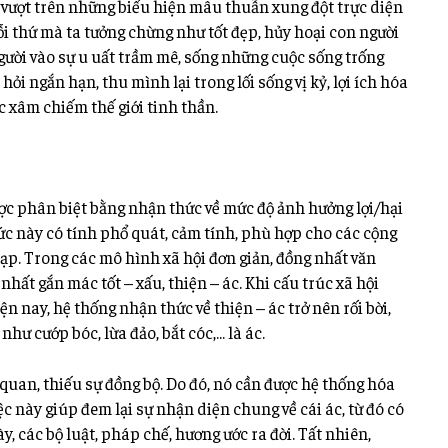
ã vượt trên những biểu hiện mâu thuẫn xung đột trực diện
mỗi thứ mà ta tưởng chừng như tốt đẹp, hủy hoại con người
người vào sự u uất trầm mê, sống những cuộc sống trống
ỏi ngắn hạn, thu mình lại trong lối sống vị kỷ, lợi ích hóa
ác xâm chiếm thế giới tinh thần.
được phân biệt bằng nhận thức về mức độ ảnh hưởng lợi/hại
ức này có tính phổ quát, cảm tính, phù hợp cho các cộng
ạp. Trong các mô hình xã hội đơn giản, đồng nhất văn
hất gắn mác tốt – xấu, thiện – ác. Khi cấu trúc xã hội
ện nay, hệ thống nhận thức về thiện – ác trở nên rối bời,
như cướp bóc, lừa đảo, bắt cóc,… là ác.
 quan, thiếu sự đồng bộ. Do đó, nó cần được hệ thống hóa
ệc này giúp đem lại sự nhận diện chung về cái ác, từ đó có
y, các bộ luật, pháp chế, hương ước ra đời. Tất nhiên,