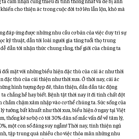
a cảm nhận cũng thiếu đi tính thống nhất và dễ bị ảnh
khiến cho thiện ác trong cuộc đời trở lên lẫn lộn, khó mà
ng đáp ứng được những nhu cầu cơ bản của việc duy trì sự
c kỹ thuật, dẫn tới loài người gia tăng tuổi thọ trung
 dễ dẫn tới nhận thức chung rằng, thế giới của chúng ta
i đối mặt với những biểu hiện đặc thù của cái ác như thời
 đặc thù của cái thiện như thời xưa. Ở thời nay, cái ác
hững hình tượng đẹp đẽ, thân thiện, dần dần tác động
ta chẳng hề hay biết. Bệnh tật thời nay ít đi tính chất đột
ên chầm chậm xâm nhập vào cơ thể chúng ta. Sức sống của
lý tưởng, bất khuất như thời xưa, biểu hiện ở ngay tại Việt
, thống kê sơ bộ có tới 30% dân số mắc vấn đề về tâm lý,
40%, một con số đáng suy ngẫm! Thời nay, tính thiện ngủ
ình, tập trung quá nhiều cho việc thỏa mãn những nhu