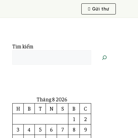
Gửi thư
Tìm kiếm
Tháng 8 2026
H
B
T
N
S
B
C
1
2
3
4
5
6
7
8
9