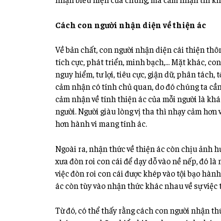
Cách con người nhận diện về thiện ác
Về bản chất, con người nhận diện cái thiện thô
tích cực, phát triển, minh bạch,… Mặt khác, c
nguy hiểm, tư lợi, tiêu cực, giận dữ, phân tách,
cảm nhận có tính chủ quan, do đó chúng ta cần 
cảm nhận về tính thiện ác của mỗi người là khá
người. Người giàu lòng vị tha thì nhạy cảm hơn v
hơn hành vi mang tính ác.
Ngoài ra, nhận thức về thiện ác còn chịu ảnh hư
xưa đòn roi con cái để dạy dỗ vào nề nếp, đó là 
việc đòn roi con cái được khép vào tội bạo hành
ác còn tùy vào nhận thức khác nhau về sự việc 
Từ đó, có thể thấy rằng cách con người nhận th