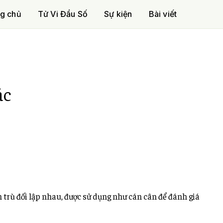
g chủ
Tử Vi Đẩu Số
Sự kiện
Bài viết
ác
m trù đối lập nhau, được sử dụng như cán cân để đánh giá