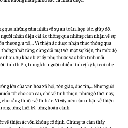
ng qua những cảm nhận về sự an toàn, hợp tác, giúp đỡ,
on người nhận diện cái ác thông qua những cảm nhận về sự
 tổn thương, u tối,… Vì thiện ác được nhận thức thông qua
thống nhất rằng, cùng đối mặt với một sự kiện, thì mức
độ
c nhau. Sự khác biệt ấy phụ thuộc vào bẩm tính mỗi
ới tính thiện, trong khi người nhiều tính vị kỷ lại coi nhẹ
ởng lớn của văn hóa xã hội, tôn giáo, đức tin,… Như người
muốn tốt cho con cái, chủ về tính thiện; nhưng ở thời nay,
, cho rằng thuộc về tính ác. Vì vậy nên cảm nhận về thiện
trong từng thời kỳ, từng hoàn cảnh.
ức về thiện ác vốn không cố định. Chúng ta cảm thấy