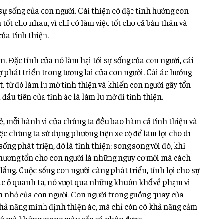
o sự sống của con người. Cái thiện có đặc tính hướng con
tốt cho nhau, vì chỉ có làm việc tốt cho cả bản thân và
ủa tính thiện.
iện. Đặc tính của nó làm hại tới sự sống của con người, cái
ự phát triển trong tương lai của con người. Cái ác hướng
, từ đó làm lu mờ tính thiện và khiến con người gây tổn
 đầu tiên của tính ác là làm lu mờ đi tính thiện.
 mỗi hành vi của chúng ta đều bao hàm cả tính thiện và
ệc chúng ta sử dụng phương tiện xe cộ để làm lợi cho di
ống phát triện, đó là tính thiện; song song với đó, khí
 thương tổn cho con người là những nguy cơ mới mà cách
lắng. Cuộc sống con người càng phát triển, tính lợi cho sự
 ác ở quanh ta, nó vượt qua những khuôn khổ về phạm vi
lớn nhỏ của con người. Con người trong guồng quay của
ả năng minh định thiện ác, mà chỉ còn có khả năng cảm
hó mà không mang màu sắc cá nhân được.