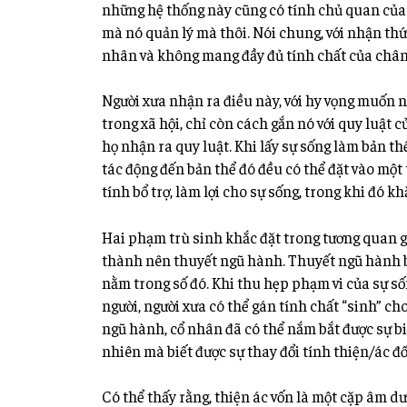
những hệ thống này cũng có tính chủ quan của 
mà nó quản lý mà thôi. Nói chung, với nhận thức
nhân và không mang đầy đủ tính chất của chân 
Người xưa nhận ra điều này, với hy vọng muốn 
trong xã hội, chỉ còn cách gắn nó với quy luật c
họ nhận ra quy luật. Khi lấy sự sống làm bản th
tác động đến bản thể đó đều có thể đặt vào một
tính bổ trợ, làm lợi cho sự sống, trong khi đó k
Hai phạm trù sinh khắc đặt trong tương quan gi
thành nên thuyết ngũ hành. Thuyết ngũ hành ba
nằm trong số đó. Khi thu hẹp phạm vi của sự số
người, người xưa có thể gán tính chất “sinh” cho 
ngũ hành, cổ nhân đã có thể nắm bắt được sự bi
nhiên mà biết được sự thay đổi tính thiện/ác đối
Có thể thấy rằng, thiện ác vốn là một cặp âm dư