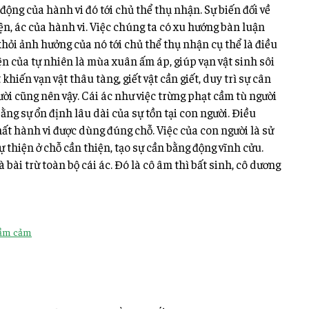
động của hành vi đó tới chủ thể thụ nhận. Sự biến đối về
ện, ác của hành vi. Việc chúng ta có xu hướng bàn luận
khỏi ảnh hưởng của nó tới chủ thể thụ nhận cụ thể là điều
iện của tự nhiên là mùa xuân ấm áp, giúp vạn vật sinh sôi
khiến vạn vật thâu tàng, giết vật cần giết, duy trì sự cân
ười cũng nên vậy. Cái ác như việc trừng phạt cầm tù người
ng sự ổn định lâu dài của sự tồn tại con người. Điều
hất hành vi được dùng đúng chỗ. Việc của con người là sử
sự thiện ở chỗ cần thiện, tạo sự cần bằng động vĩnh cửu.
 bài trừ toàn bộ cái ác. Đó là cô âm thì bất sinh, cô dương
ầm cảm