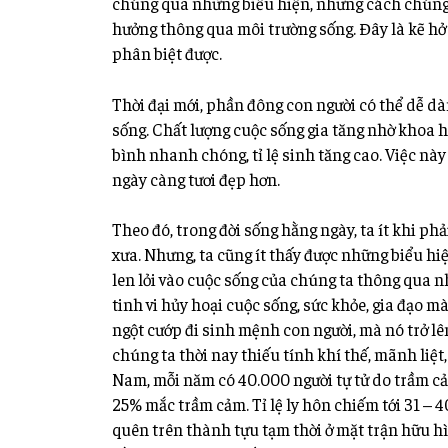
chúng qua những biểu hiện, nhưng cách chúng t
hưởng thông qua môi trường sống. Đây là kẽ hở 
phân biệt được.
Thời đại mới, phần đông con người có thể dễ dà
sống. Chất lượng cuộc sống gia tăng nhờ khoa họ
bình nhanh chóng, tỉ lệ sinh tăng cao. Việc này
ngày càng tươi đẹp hơn.
Theo đó, trong đời sống hằng ngày, ta ít khi phả
xưa. Nhưng, ta cũng ít thấy được những biểu hiện
len lỏi vào cuộc sống của chúng ta thông qua n
tinh vi hủy hoại cuộc sống, sức khỏe, gia đạo mà 
ngột cướp đi sinh mệnh con người, mà nó trở l
chúng ta thời nay thiếu tính khí thế, mãnh liệt, 
Nam, mỗi năm có 40.000 người tự tử do trầm cảm
25% mắc trầm cảm. Tỉ lệ ly hôn chiếm tới 31 – 
quên trên thành tựu tạm thời ở mặt trận hữu h